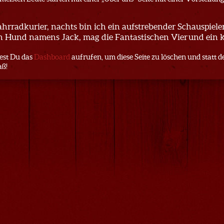
Fahrradkurier, nachts bin ich ein aufstrebender Schauspieler
en Hund namens Jack, mag die Fantastischen Vier und ein k
est Du das
Dashboard
aufrufen, um diese Seite zu löschen und statt d
aß!
 BigBenBurgertruck
| Impressum
| Matthias-Hartz-Consulting -