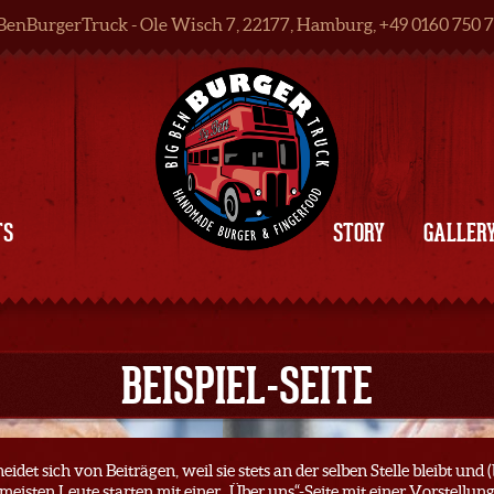
BenBurgerTruck - Ole Wisch 7, 22177, Hamburg, +49 0160 750 
TS
STORY
GALLER
BEISPIEL-SEITE
cheidet sich von Beiträgen, weil sie stets an der selben Stelle bleibt un
 meisten Leute starten mit einer „Über uns“-Seite mit einer Vorstellu